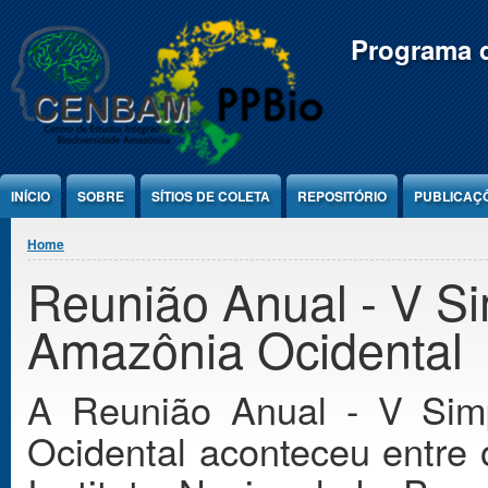
Jump to Content
Programa d
INÍCIO
SOBRE
SÍTIOS DE COLETA
REPOSITÓRIO
PUBLICAÇ
You are here
Home
Reunião Anual - V 
Amazônia Ocidental
A Reunião Anual - V Si
Ocidental aconteceu entre 