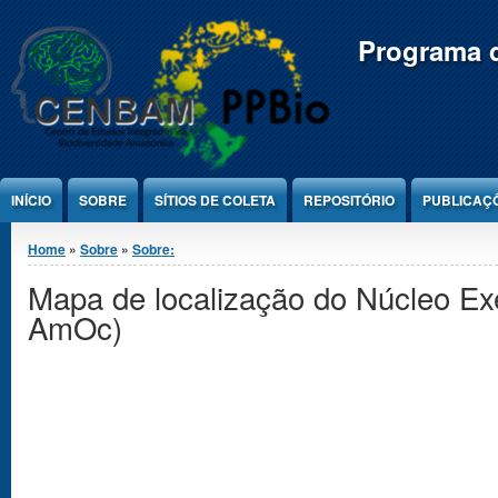
Jump to Content
Programa d
INÍCIO
SOBRE
SÍTIOS DE COLETA
REPOSITÓRIO
PUBLICAÇ
You are here
Home
»
Sobre
»
Sobre:
Mapa de localização do Núcleo Ex
AmOc)