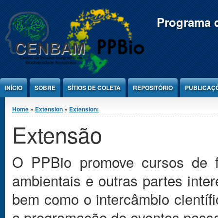
Jump to Content
Programa d
INÍCIO
SOBRE
SÍTIOS DE COLETA
REPOSITÓRIO
PUBLICAÇ
You are here
Home
»
Extension
»
Extension:
Extensão
O PPBio promove cursos de f
ambientais e outras partes inte
bem como o intercâmbio científi
a programação de eventos pass