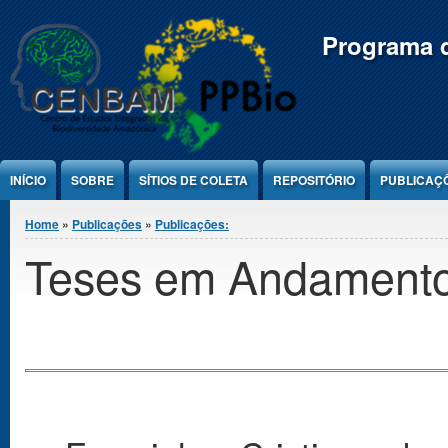
Jump to Content
Programa d
INÍCIO
SOBRE
SÍTIOS DE COLETA
REPOSITÓRIO
PUBLICAÇ
You are here
Home
»
Publicações
»
Publicações:
Teses em Andament