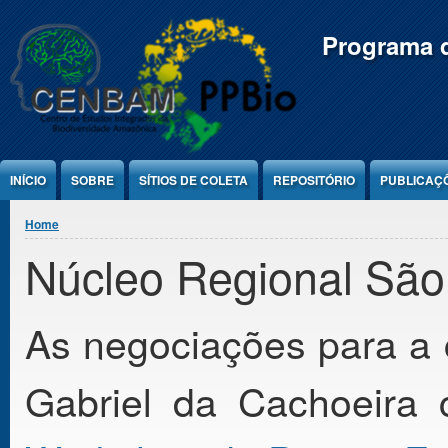
Jump to Content
Programa d
INÍCIO
SOBRE
SÍTIOS DE COLETA
REPOSITÓRIO
PUBLICAÇ
You are here
Home
Núcleo Regional São
As negociações para a 
Gabriel da Cachoeir