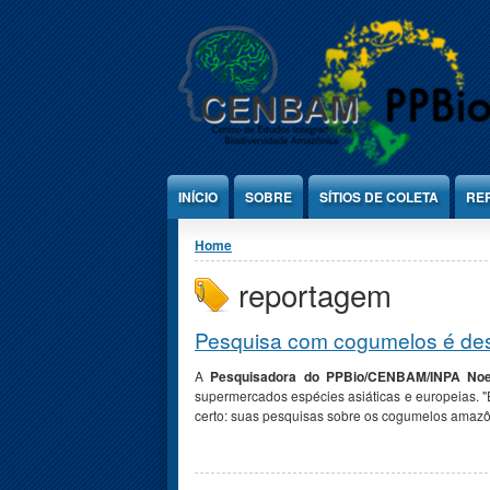
Jump to Content
INÍCIO
SOBRE
SÍTIOS DE COLETA
RE
You are here
Home
reportagem
Pesquisa com cogumelos é des
A
Pesquisadora do PPBio/CENBAM/INPA Noe
supermercados espécies asiáticas e europeias. "E
certo: suas pesquisas sobre os cogumelos amazôn