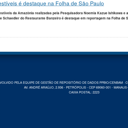
tíveis é destaque na Folha de São Paulo
íveis da Amazônia realizadas pela Pesquisadora Noemia Kazue Ishikawa e a b
Schaedler do Restaurante Banzeiro é destaque em reportagem na Folha de São
VOLVIDO PELA EQUIPE DE GESTÃO DE REPOSITÓRIO DE DADOS PPBIO/CENBAM · 
AV. ANDRÉ ARAÚJO, 2.936 - PETRÓPOLIS - CEP 69060-001 - MANAUS
CAIXA POSTAL: 2223