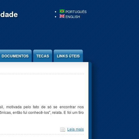
idade
PORTUGUÊS
ENGLISH
DOCUMENTOS
TECAS
LINKS ÚTEIS
il, motivada pelo fato de só se encontrar nos
as, então fui conhecê-los", relata. E foi um tiro
Leia mais