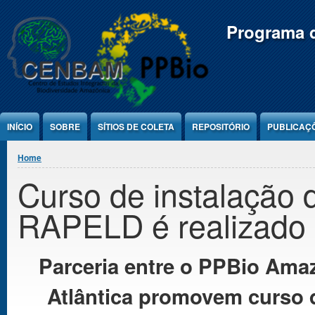
Jump to Content
Programa d
INÍCIO
SOBRE
SÍTIOS DE COLETA
REPOSITÓRIO
PUBLICAÇ
You are here
Home
Curso de instalação
RAPELD é realizado
Parceria entre o PPBio Am
Atlântica promovem curso 