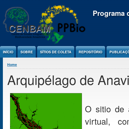
Jump to Content
Programa d
INÍCIO
SOBRE
SÍTIOS DE COLETA
REPOSITÓRIO
PUBLICAÇ
You are here
Home
Arquipélago de Anav
O sitio de
virtual, c