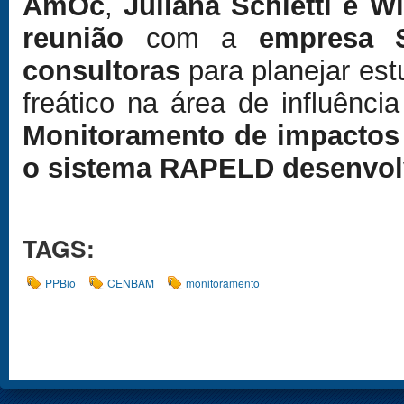
AmOc
,
Juliana Schietti e 
reunião
com a
empresa 
consultoras
para planejar est
freático na área de influênc
Monitoramento de impactos
o sistema RAPELD desenvol
TAGS:
PPBio
CENBAM
monitoramento