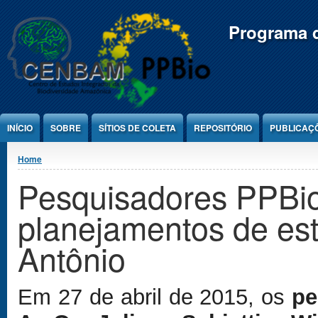
Jump to Content
Programa d
INÍCIO
SOBRE
SÍTIOS DE COLETA
REPOSITÓRIO
PUBLICAÇ
You are here
Home
Pesquisadores PPBi
planejamentos de e
Antônio
Em 27 de abril de 2015, os
pe