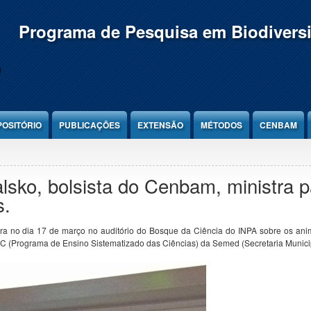
Programa de Pesquisa em Biodivers
POSITÓRIO
PUBLICAÇÕES
EXTENSÃO
MÉTODOS
CENBAM
alsko, bolsista do Cenbam, ministra p
s.
stra no dia 17 de março no auditório do Bosque da Ciência do INPA sobre os ani
C (Programa de Ensino Sistematizado das Ciências) da Semed (Secretaria Munici