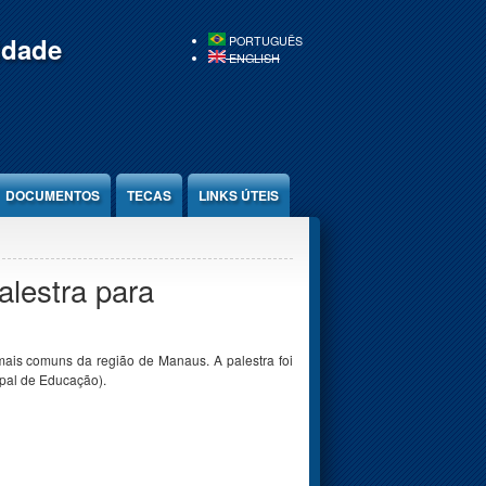
idade
PORTUGUÊS
ENGLISH
DOCUMENTOS
TECAS
LINKS ÚTEIS
alestra para
mais comuns da região de Manaus. A palestra foi
pal de Educação).