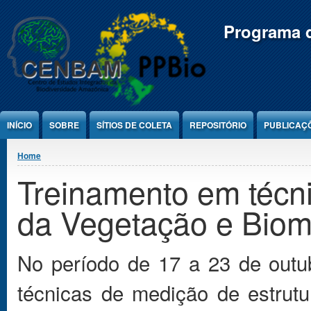
Jump to Content
Programa d
INÍCIO
SOBRE
SÍTIOS DE COLETA
REPOSITÓRIO
PUBLICAÇ
You are here
Home
Treinamento em técni
da Vegetação e Biom
No período de 17 a 23 de outu
técnicas de medição de estrut