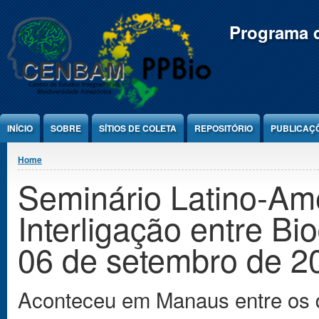
Jump to Content
Programa d
INÍCIO
SOBRE
SÍTIOS DE COLETA
REPOSITÓRIO
PUBLICAÇ
You are here
Home
Seminário Latino-Am
Interligação entre Bi
06 de setembro de 2
Aconteceu em Manaus entre os 