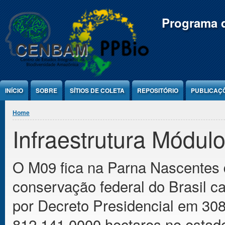
Jump to Content
Programa d
INÍCIO
SOBRE
SÍTIOS DE COLETA
REPOSITÓRIO
PUBLICAÇ
You are here
Home
Infraestrutura Módul
O M09 fica na Parna Nascentes 
conservação federal do Brasil c
por Decreto Presidencial em 30
812.141,0000 hectares no estad