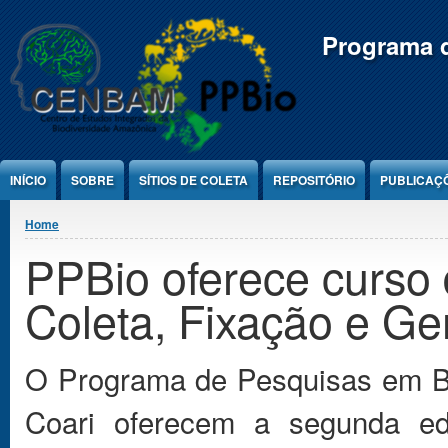
Jump to Content
Programa d
INÍCIO
SOBRE
SÍTIOS DE COLETA
REPOSITÓRIO
PUBLICAÇ
You are here
Home
PPBio oferece curso 
Coleta, Fixação e G
O Programa de Pesquisas em Bi
Coari oferecem a segunda e