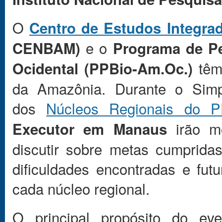
O
Centro de Estudos Integra
e o
CENBAM)
Programa de Pe
têm
Ocidental (PPBio-Am.Oc.)
da Amazônia. Durante o Simp
dos
Núcleos Regionais do P
irão mo
Executor em Manaus
discutir sobre metas cumprida
dificuldades encontradas e fu
cada núcleo regional.
O principal propósito do ev