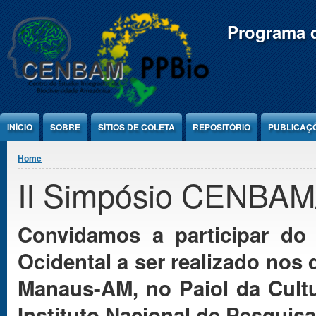
Jump to Content
Programa d
INÍCIO
SOBRE
SÍTIOS DE COLETA
REPOSITÓRIO
PUBLICAÇ
You are here
Home
II Simpósio CENBAM
Convidamos a participar d
Ocidental a ser realizado nos
Manaus-AM, no Paiol da Cultu
Instituto Nacional de Pesquis