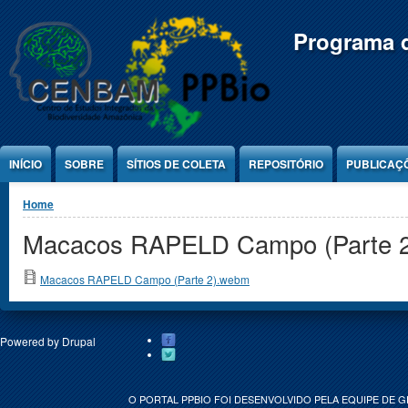
Jump to Content
Programa d
INÍCIO
SOBRE
SÍTIOS DE COLETA
REPOSITÓRIO
PUBLICAÇ
You are here
Home
Macacos RAPELD Campo (Parte 
Macacos RAPELD Campo (Parte 2).webm
Powered by
Drupal
O PORTAL PPBIO FOI DESENVOLVIDO PELA EQUIPE DE 