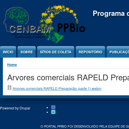
Jump to Content
Programa d
INÍCIO
SOBRE
SÍTIOS DE COLETA
REPOSITÓRIO
PUBLICAÇ
You are here
Home
Arvores comerciais RAPELD Prepa
Arvores comerciais RAPELD Preparação (parte 1).webm
Powered by
Drupal
O PORTAL PPBIO FOI DESENVOLVIDO PELA EQUIPE DE 