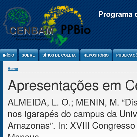
Jump to Content
Programa d
INÍCIO
SOBRE
SÍTIOS DE COLETA
REPOSITÓRIO
PUBLICAÇ
You are here
Home
Apresentações em C
ALMEIDA, L. O.; MENIN, M. “Dis
nos igarapés do campus da Uni
Amazonas”. In: XVIII Congresso 
Manaus.