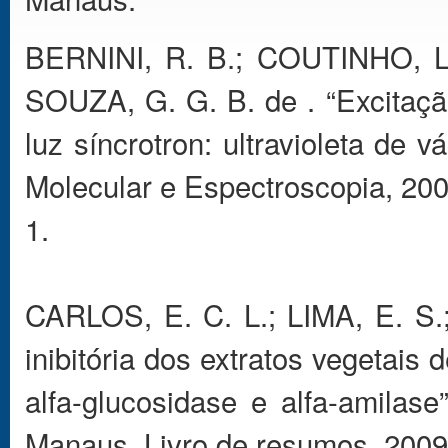
BERNINI, R. B.; COUTINHO, L
SOUZA, G. G. B. de . “Excitação
luz síncrotron: ultravioleta de 
Molecular e Espectroscopia, 2009
1.
CARLOS, E. C. L.; LIMA, E. S.
inibitória dos extratos vegetai
alfa-glucosidase e alfa-amila
Manaus. Livro de resumos, 2009.