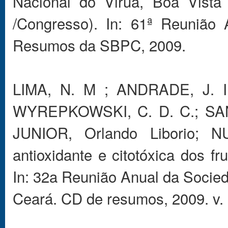
Nacional do Viruá, Boa Vista
/Congresso). In: 61ª Reunião
Resumos da SBPC, 2009.
LIMA, N. M ; ANDRADE, J. I.
WYREPKOWSKI, C. D. C.; SAN
JUNIOR, Orlando Liborio; N
antioxidante e citotóxica dos fr
In: 32a Reunião Anual da Socied
Ceará. CD de resumos, 2009. v. 1