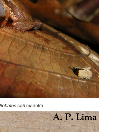
llobates
sp5 madeira.