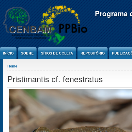
Jump to Content
Programa d
INÍCIO
SOBRE
SÍTIOS DE COLETA
REPOSITÓRIO
PUBLICAÇ
You are here
Home
Pristimantis cf. fenestratus