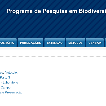
Programa de Pesquisa em Biodivers
POSITÓRIO
PUBLICAÇÕES
EXTENSÃO
MÉTODOS
CENBAM
nce
,
Protocolo.
Parte 3
 -
Laboratório
-
Campo
ia e Preservação