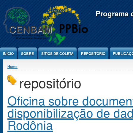
Jump to Content
Programa d
INÍCIO
SOBRE
SÍTIOS DE COLETA
REPOSITÓRIO
PUBLICAÇ
You are here
Home
repositório
Oficina sobre documen
disponibilização de da
Rodônia