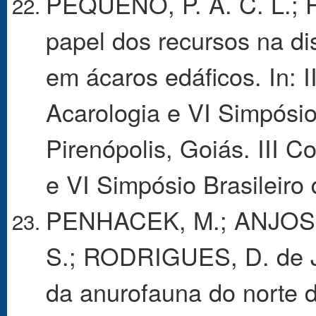
PEQUENO, P. A. C. L.; 
papel dos recursos na di
em ácaros edáficos. In: 
Acarologia e VI Simpósio
Pirenópolis, Goiás. III 
e VI Simpósio Brasileiro 
PENHACEK, M.; ANJOS, 
S.; RODRIGUES, D. de J
da anurofauna do norte 