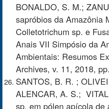
BONALDO, S. M.; ZANUZO
sapróbios da Amazônia M
Colletotrichum sp. e Fu
Anais VII Simpósio da A
Ambientais: Resumos Expa
Archives, v. 11, 2018, pp
SANTOS, B. R. ; OLIVEIR
ALENCAR, A. S.; VITAL, 
sp. em pólen apícola de 