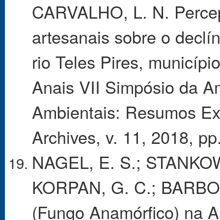
CARVALHO, L. N. Percep
artesanais sobre o declí
rio Teles Pires, municíp
Anais VII Simpósio da A
Ambientais: Resumos Expa
Archives, v. 11, 2018, pp
NAGEL, E. S.; STANKOW
KORPAN, G. C.; BARBOS
(Fungo Anamórfico) na Am