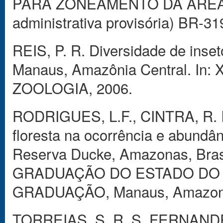
PARA ZONEAMENTO DA ÁREA DA
administrativa provisória) BR-31
REIS, P. R. Diversidade de inse
Manaus, Amazônia Central. 
ZOOLOGIA, 2006.
RODRIGUES, L.F., CINTRA, R. In
floresta na ocorrência e abundâ
Reserva Ducke, Amazonas, Bra
GRADUAÇÃO DO ESTADO DO 
GRADUAÇÃO, Manaus, Amazona
TORREIAS, S. R. S, FERNANDES