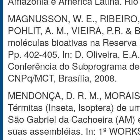
Amazônia e América Latina. Rio 
MAGNUSSON, W. E., RIBEIRO, J. 
POHLIT, A. M., VIEIRA, P.R. & 
moléculas bioativas na Reserva
Pp. 402-405. In: D. Oliveira, E.
Conferência do Subprograma de 
CNPq/MCT, Brasília, 2008.
MENDONÇA, D. R. M., MORAIS,
Térmitas (Inseta, Isoptera) de u
São Gabriel da Cachoeira (AM) e
suas assembléias. In: 1º WO