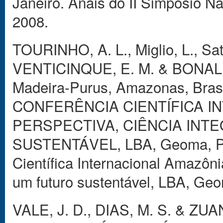
Janeiro. Anais do II Simpósio Na
2008.
TOURINHO, A. L., Miglio, L., S
VENTICINQUE, E. M. & BONALDO,
Madeira-Purus, Amazonas, Brasil
CONFERÊNCIA CIENTÍFICA I
PERSPECTIVA, CIÊNCIA INT
SUSTENTÁVEL, LBA, Geoma, PPB
Científica Internacional Amazôn
um futuro sustentável, LBA, Ge
VALE, J. D., DIAS, M. S. & ZUANO