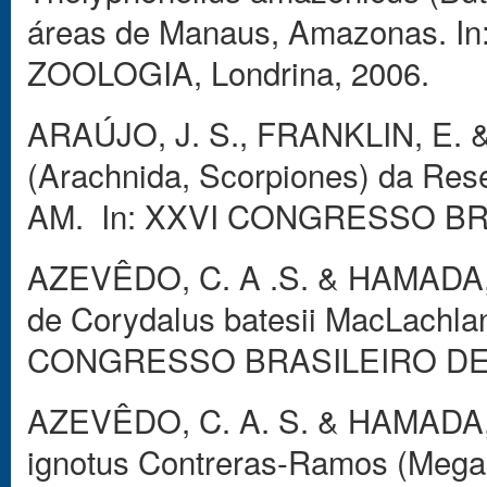
áreas de Manaus, Amazonas.
ZOOLOGIA, Londrina, 2006.
ARAÚJO, J. S., FRANKLIN, E. 
(Arachnida, Scorpiones) da Res
AM. In: XXVI CONGRESSO BRA
AZEVÊDO, C. A .S. & HAMADA, N.
de Corydalus batesii MacLachla
CONGRESSO BRASILEIRO DE E
AZEVÊDO, C. A. S. & HAMADA, N
ignotus Contreras-Ramos (Megal